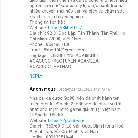
người chơi nhờ vào các tỷ lệ cược cạnh tranh,
nhiều khuyến mãi hấp dẫn và dịch vụ chăm sóc
khách hàng chuyên nghiệp.
Thông tin liên hệ :
Website:
https://8kbett.fit/
Địa chỉ : 92 Đ. Độc Lập, Tân Thành, Tân Phú, Hồ
Chí Minh 72000, Việt Nam
Phone : 0594807136
Email : 8kbettfit@gmail.com
Hagtags : #8KBET#NHACAI8KBET
#CACUOCTRUCTUYEN #GAMEBAI
#CACUOCTHETHAO
REPLY
Anonymous
September 20, 2024 at 9:43 PM
Nhà cái cá cược Go88 hiện đã phát hành tên
miền mới tại địa chỉ 2go88.win để phục vụ tốt
nhất cho thị trường game giải trí tại Việt Nam.
Thông tin liên hệ :
Website:
https://2go88.win/
Địa chỉ: 350/60 Đ. Lê Văn Quới, Bình Hưng Hoà
A, Bình Tân, Hồ Chí Minh, Việt Nam
Hotline: 09063351844