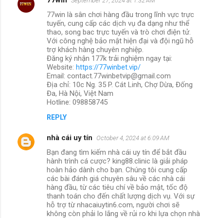
September 27, 2024 at 1:32 AM
77win là sân chơi hàng đầu trong lĩnh vực trực
tuyến, cung cấp các dịch vụ đa dạng như thể
thao, song bac trực tuyến và trò chơi điện tử.
Với công nghệ bảo mật hiện đại và đội ngũ hỗ
trợ khách hàng chuyên nghiệp.
Đăng ký nhận 177k trải nghiệm ngay tại:
Website:
https://77winbet.vip/
Email: contact.77winbetvip@gmail.com
Địa chỉ: 10c Ng. 35 P. Cát Linh, Chợ Dừa, Đống
Đa, Hà Nội, Việt Nam
Hotline: 098858745
REPLY
nhà cái uy tín
October 4, 2024 at 6:09 AM
Bạn đang tìm kiếm nhà cái uy tín để bắt đầu
hành trình cá cược? king88.clinic là giải pháp
hoàn hảo dành cho bạn. Chúng tôi cung cấp
các bài đánh giá chuyên sâu về các nhà cái
hàng đầu, từ các tiêu chí về bảo mật, tốc độ
thanh toán cho đến chất lượng dịch vụ. Với sự
hỗ trợ từ nhacaiuytin6.com, người chơi sẽ
không còn phải lo lắng về rủi ro khi lựa chọn nhà