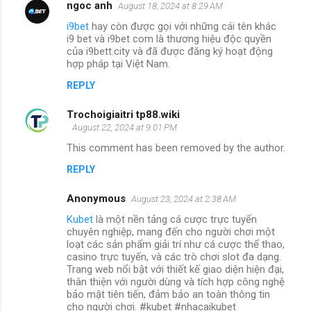
ngoc anh
August 18, 2024 at 8:29 AM
i9bet
hay còn được gọi với những cái tên khác
i9 bet và i9bet com là thương hiệu độc quyền
của i9bett.city và đã được đăng ký hoạt động
hợp pháp tại Việt Nam.
REPLY
Trochoigiaitri tp88.wiki
August 22, 2024 at 9:01 PM
This comment has been removed by the author.
REPLY
Anonymous
August 23, 2024 at 2:38 AM
Kubet
là một nền tảng cá cược trực tuyến
chuyên nghiệp, mang đến cho người chơi một
loạt các sản phẩm giải trí như cá cược thể thao,
casino trực tuyến, và các trò chơi slot đa dạng.
Trang web nổi bật với thiết kế giao diện hiện đại,
thân thiện với người dùng và tích hợp công nghệ
bảo mật tiên tiến, đảm bảo an toàn thông tin
cho người chơi. #kubet #nhacaikubet