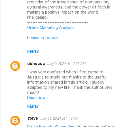
reminder of the importance of compassion,
cultural awareness, and the power of faith in
making a positive impact on the world.
khalidelarbi
------------------------------------
Online Marketing Analysis
business for sale
REPLY
duhocuc
July 9, 2024 at 12:33 AM
I was very confused when I first came to
Australia to study, but thanks to the useful
information shared in this article, I quickly
adapted to my new life. Thank the author very
much!
Read now
REPLY
steve
July 13, 2024 at 1:43 AM
Dự án Foresta Khang Dien
Dự án Foresta được