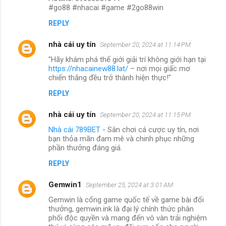
#go88 #nhacai #game #2go88win
REPLY
nhà cái uy tín
September 20, 2024 at 11:14 PM
"Hãy khám phá thế giới giải trí không giới hạn tại
https://nhacainew88.lat/
– nơi mọi giấc mơ
chiến thắng đều trở thành hiện thực!"
REPLY
nhà cái uy tín
September 20, 2024 at 11:15 PM
Nhà cái 789BET
- Sân chơi cá cược uy tín, nơi
bạn thỏa mãn đam mê và chinh phục những
phần thưởng đáng giá.
REPLY
Gemwin1
September 25, 2024 at 3:01 AM
Gemwin là cổng game quốc tế về game bài đổi
thưởng, gemwin.ink là đại lý chính thức phân
phối độc quyền và mang đến vô vàn trải nghiệm