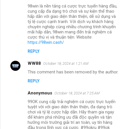
98win là nền tảng cá cược trực tuyến hàng đầu,
cung cấp đa dạng trò chơi và sự kiện thể thao
hấp dẫn với giao diện thân thiện, dễ sử dụng và
tỷ lệ cược cạnh tranh. Với dịch vụ khách hàng
chuyên nghiệp cùng nhiều chương trình khuyến
mãi hấp dẫn, 98win mang đến trải nghiệm cá
cược thú vị và thuận tiện. Website:
https://98win.cash/
REPLY
WW88
October 18, 2024 at 1:21 AM
This comment has been removed by the author.
REPLY
Anonymous
October 18, 2024 at 7:25 AM
99OK cung cấp trải nghiệm cá cược trực tuyến
tuyệt vời với giao diện thân thiện, đa dạng trò
chơi và tỷ lệ cược hấp dẫn. Hãy tham gia ngay
để khám phá những ưu đãi độc quyền và tận
hưởng môi trường giải trí an toàn, uy tín hàng
đầu trong lĩnh vực cá cược. #99okru #99ok