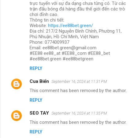
trực tuyến với sự đa dạng chưa từng có. Từ các
trận đấu bóng đá hàng đầu thế giới đến các trò
chơi đỉnh cao.
Thông tin chi tiết:
Website:
https://ee88bet.green/
Địa chỉ: 217/2 Nguyễn Đình Chính, Phường 11,
Phú Nhuận, Hồ Chí Minh, Việt Nam
Phone: 0774009937
Email: ee88bet.green@gmail.com
#EE88 ee88_at #EE88_com #EE88_bet
#ee88bet.green #ee88betgreen
REPLY
Cua Biển
September 16, 2024 at 11:31 PM
This comment has been removed by the author.
REPLY
SEO TAY
September 16, 2024 at 11:35 PM
This comment has been removed by the author.
REPLY