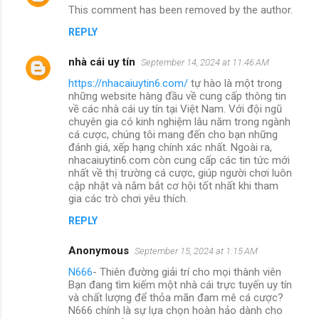
This comment has been removed by the author.
REPLY
nhà cái uy tín
September 14, 2024 at 11:46 AM
https://nhacaiuytin6.com/
tự hào là một trong
những website hàng đầu về cung cấp thông tin
về các nhà cái uy tín tại Việt Nam. Với đội ngũ
chuyên gia có kinh nghiệm lâu năm trong ngành
cá cược, chúng tôi mang đến cho bạn những
đánh giá, xếp hạng chính xác nhất. Ngoài ra,
nhacaiuytin6.com còn cung cấp các tin tức mới
nhất về thị trường cá cược, giúp người chơi luôn
cập nhật và nắm bắt cơ hội tốt nhất khi tham
gia các trò chơi yêu thích.
REPLY
Anonymous
September 15, 2024 at 1:15 AM
N666
- Thiên đường giải trí cho mọi thành viên
Bạn đang tìm kiếm một nhà cái trực tuyến uy tín
và chất lượng để thỏa mãn đam mê cá cược?
N666 chính là sự lựa chọn hoàn hảo dành cho