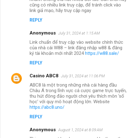
cũng có nhiều link truy cập, để tránh click vào
link giả mạo, hãy truy cập ngay
REPLY
Anonymous
July 31, 2024 at 1:15 AM
Link chuẩn để truy cập vào website chính thức
của nhà cái W88 – link đăng nhập w88 & đăng
ký tài khoản mới nhất 2024
https://w88.sale/
REPLY
Casino ABC8
July 31, 2024 at 11:06 PM
ABC8 là một trong những nhà cái hàng đầu
Châu Á trong lĩnh vực cá cược game trực tuyến,
thu hút đông đảo người chơi yêu thích môn 'số
học' với quy mô hoạt động lớn. Website
https://abc8.uno/
REPLY
Anonymous
August 1, 2024 at 8:09 AM