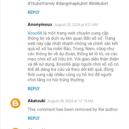
#1kubetfamily #dangnhapkubet #linkkubet
REPLY
Anonymous
August 23, 2024 at 8:21 AM
Xoso66
là một trang web chuyên cung cấp
thông tin và dịch vụ liên quan đến xổ số. Trang
web này cập nhật nhanh chóng và chính xác kết
quả xổ số ba miền Bắc, Trung, Nam, cũng như
các thông tin về dự đoán, thống kê lô tô, và các
mẹo chơi xổ số hữu ích. Với giao diện thân thiện
và dễ sử dụng, Xoso66 giúp người chơi xổ số có
thể dễ dàng tra cứu và theo dõi kết quả, đồng
thời cung cấp nhiều công cụ hỗ trợ để người
chơi tăng cơ hội trúng thưởng.
REPLY
Akatsuki
August 28, 2024 at 12:15 AM
This comment has been removed by the author.
REPLY