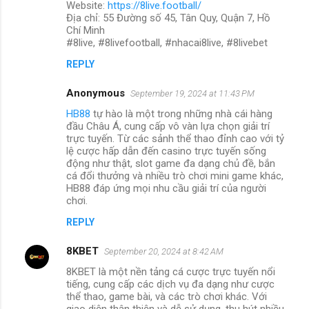
Website:
https://8live.football/
Địa chỉ: 55 Đường số 45, Tân Quy, Quận 7, Hồ
Chí Minh
#8live, #8livefootball, #nhacai8live, #8livebet
REPLY
Anonymous
September 19, 2024 at 11:43 PM
HB88
tự hào là một trong những nhà cái hàng
đầu Châu Á, cung cấp vô vàn lựa chọn giải trí
trực tuyến. Từ các sảnh thể thao đỉnh cao với tỷ
lệ cược hấp dẫn đến casino trực tuyến sống
động như thật, slot game đa dạng chủ đề, bắn
cá đổi thưởng và nhiều trò chơi mini game khác,
HB88 đáp ứng mọi nhu cầu giải trí của người
chơi.
REPLY
8KBET
September 20, 2024 at 8:42 AM
8KBET là một nền tảng cá cược trực tuyến nổi
tiếng, cung cấp các dịch vụ đa dạng như cược
thể thao, game bài, và các trò chơi khác. Với
giao diện thân thiện và dễ sử dụng, thu hút nhiều