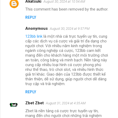
Akatsuki
August 30, 2024 at 10:54 AM
This comment has been removed by the author.
REPLY
Anonymous
August 30, 2024 at 9:57 PM
123bb link
là một nhà cái trực tuyến uy tín, cung
cấp các dịch vụ cá cược và giải trí đa dạng cho
người chơi. Với nhiều năm kinh nghiệm trong
ngành công nghiệp cá cược, 123bb cam kết
mang đến cho khách hàng một môi trường chơi
an toàn, công bằng và minh bạch. Nền tảng này
cung cấp nhiều loại hình cá cược phong phú
như thể thao, trò chơi slot, và nhiều hình thức
giải trí khác. Giao diện của 123bb được thiết kế
thân thiện, dễ sử dụng, giúp người chơi dễ dàng
truy cập và trải nghiệm.
REPLY
Zbet Zbet
August 31, 2024 at 4:35 AM
Zbet là nền tảng cá cược trực tuyến uy tín,
mang đến cho người chơi những trải nghiệm