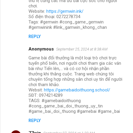
thú vị cùng các mã ưu đãi cực sốc cho người
chơi.
Website:
https://gemwin.ink/
Số điện thoại: 0272278734
Tags: #gemwin #cong_game_gemwin
#gemwinink #link_gamwin_khong_chan
REPLY
Anonymous
September 25, 2024 at 8:38 AM
Game bài đổi thưởng là một loại trò chơi trực
tuyến phổ biến, nơi người chơi tham gia các ván
bài như Tiến lên,... và có cơ hội nhận phần
thưởng khi thắng cuộc. Trang web chúng tôi
chuyên tổng hợp những sân chơi uy tín để người
chơi tham khảo.
Websit:
https://gamebaidoithuong.school/
SĐT: 0974214289
TAGS: #gamebaidoithuong
#cong_game_bai_doi_thuong_uy_tin
#game_bai_doi_thuong #gamebai #game_bai
REPLY
77win