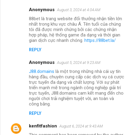
Anonymous
August 3, 2024 at 4:04 AM
88bet là trang website đổi thưởng nhận tiền lớn
nhất trong khu vực châu Á. Tên tuổi của chúng
tôi đã được minh chứng bởi các chứng nhận
hợp pháp, hệ thống game đa dạng và thời gian
gian dịch cực nhanh chóng.
https://88bet.la/
REPLY
Anonymous
August 5, 2024 at 9:23 AM
J88.domains
là một trong những nhà cái uy tín
hàng đầu, chuyên cung cấp các dịch vụ cá cược
trực tuyến đa dạng và chất lượng. Với sự phát
triển mạnh mẽ trong ngành công nghiệp giải trí
trực tuyến, J88.domains cam kết mang đến cho
người chơi trải nghiệm tuyệt vời, an toàn và
công bằng.
REPLY
kenfitfashion
August 6, 2024 at 9:43 AM
This comment has been removed by the author.