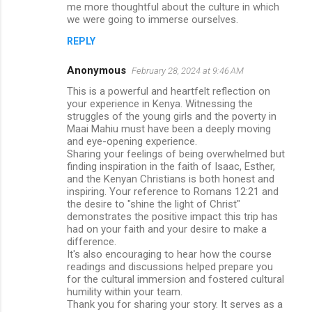
me more thoughtful about the culture in which
we were going to immerse ourselves.
REPLY
Anonymous
February 28, 2024 at 9:46 AM
This is a powerful and heartfelt reflection on
your experience in Kenya. Witnessing the
struggles of the young girls and the poverty in
Maai Mahiu must have been a deeply moving
and eye-opening experience.
Sharing your feelings of being overwhelmed but
finding inspiration in the faith of Isaac, Esther,
and the Kenyan Christians is both honest and
inspiring. Your reference to Romans 12:21 and
the desire to "shine the light of Christ"
demonstrates the positive impact this trip has
had on your faith and your desire to make a
difference.
It's also encouraging to hear how the course
readings and discussions helped prepare you
for the cultural immersion and fostered cultural
humility within your team.
Thank you for sharing your story. It serves as a