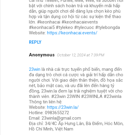
cái như 188Bet, Fun88, M88, W88, và Sbobet nổi
bật với chính sách hoàn trả và khuyến mãi hấp
dẫn, giúp người chơi dễ dàng lựa chọn kèo phù
hợp và tận dụng cơ hội từ các sự kiện thể thao
lớn. #keonhacai #keonhacaievents
#keonhacai5 #tylekeo #tylecuoc #tylebongda
Website:
https://keonhacai.events/
REPLY
Anonymous
October 12, 2024 at 7:39 PM
23win
là nhà cái trực tuyến phổ biến, mang đến
đa dạng trò chơi cá cược và giải trí hấp dẫn cho
người chơi. Với giao diện thân thiện, đồ họa sắc
nét, bảo mật cao, và ưu đãi lên đến hàng tỷ
đồng, 23win.la đem lại trải nghiệm tuyệt vời cho
thành viên. #23win 23WIN #23WINLA #23winla
Thông tin liên hệ:
Website:
https://23win.la/
Hotline: 0983655272
Email: 23winla@gmail.com
Địa chỉ: 34/4C Ấp Hưng Lân, Bà Điểm, Hóc Môn,
Hồ Chí Minh, Việt Nam