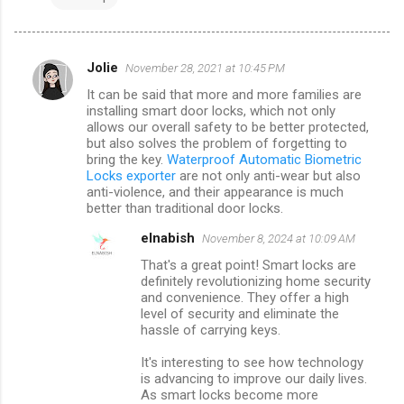
Jolie
November 28, 2021 at 10:45 PM
C
It can be said that more and more families are
o
installing smart door locks, which not only
m
allows our overall safety to be better protected,
but also solves the problem of forgetting to
m
bring the key.
Waterproof Automatic Biometric
Locks exporter
are not only anti-wear but also
e
anti-violence, and their appearance is much
n
better than traditional door locks.
t
elnabish
November 8, 2024 at 10:09 AM
s
That's a great point! Smart locks are
definitely revolutionizing home security
and convenience. They offer a high
level of security and eliminate the
hassle of carrying keys.
It's interesting to see how technology
is advancing to improve our daily lives.
As smart locks become more