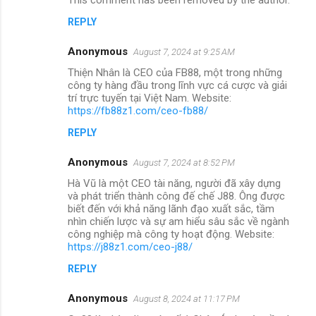
REPLY
Anonymous
August 7, 2024 at 9:25 AM
Thiện Nhân là CEO của FB88, một trong những
công ty hàng đầu trong lĩnh vực cá cược và giải
trí trực tuyến tại Việt Nam. Website:
https://fb88z1.com/ceo-fb88/
REPLY
Anonymous
August 7, 2024 at 8:52 PM
Hà Vũ là một CEO tài năng, người đã xây dựng
và phát triển thành công đế chế J88. Ông được
biết đến với khả năng lãnh đạo xuất sắc, tầm
nhìn chiến lược và sự am hiểu sâu sắc về ngành
công nghiệp mà công ty hoạt động. Website:
https://j88z1.com/ceo-j88/
REPLY
Anonymous
August 8, 2024 at 11:17 PM