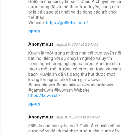
Go88 là nhà cái uy tín số 1 Châu Á chuyên về cá
cược bóng đá và thể thao trực tuyến, cung cấp
tỷ lệ cá cược tốt nhất và đa dạng các trò chơi
thể thao.
Website:
https://go88thin.com/
REPLY
Anonymous
August 9, 2024 at 2:54 AM
Kuwin là một trong những nhà cái trực tuyến nổi
bật, nổi tiếng với sự chuyên nghiệp và uy tín
trong ngành công nghiệp cá cược. Với tầm nhìn
tạo ra một môi trường cá cược an toàn và minh
bạch, Kuwin.sh đã và đang thu hút được một
lượng lớn người chơi tham gia. #kuwin
#casinokuwin #nhacaikuwin #songbaikuwin
#gamekuwin #kuwinsh Website:
https://kuwin.sh/
REPLY
Anonymous
August 10, 2024 at 9:24 AM
888b là nhà cái uy tín số 1 Châu Á chuyên về cá
cược bóng đá và thể thao trực tuyến, cung cấp